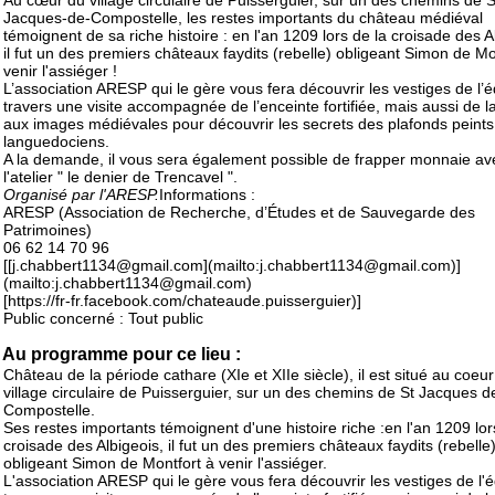
Au cœur du village circulaire de Puisserguier, sur un des chemins de S
Jacques-de-Compostelle, les restes importants du château médiéval
témoignent de sa riche histoire : en l'an 1209 lors de la croisade des A
il fut un des premiers châteaux faydits (rebelle) obligeant Simon de Mo
venir l'assiéger !
L’association ARESP qui le gère vous fera découvrir les vestiges de l’éd
travers une visite accompagnée de l’enceinte fortifiée, mais aussi de la
aux images médiévales pour découvrir les secrets des plafonds peints
languedociens.
A la demande, il vous sera également possible de frapper monnaie av
l'atelier " le denier de Trencavel ".
Organisé par l'ARESP.
Informations :
ARESP (Association de Recherche, d’Études et de Sauvegarde des
Patrimoines)
06 62 14 70 96
[[j.chabbert1134@gmail.com](mailto:j.chabbert1134@gmail.com)]
(mailto:j.chabbert1134@gmail.com)
[https://fr-fr.facebook.com/chateaude.puisserguier)]
Public concerné : Tout public
Au programme pour ce lieu :
Château de la période cathare (XIe et XIIe siècle), il est situé au coeu
village circulaire de Puisserguier, sur un des chemins de St Jacques d
Compostelle.
Ses restes importants témoignent d'une histoire riche :en l'an 1209 lor
croisade des Albigeois, il fut un des premiers châteaux faydits (rebelle
obligeant Simon de Montfort à venir l'assiéger.
L'association ARESP qui le gère vous fera découvrir les vestiges de l'é