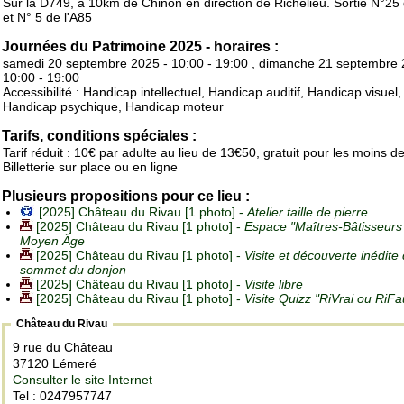
Sur la D749, à 10km de Chinon en direction de Richelieu. Sortie N°25 
et N° 5 de l'A85
Journées du Patrimoine 2025 - horaires :
samedi 20 septembre 2025 - 10:00 - 19:00 , dimanche 21 septembre 
10:00 - 19:00
Accessibilité : Handicap intellectuel, Handicap auditif, Handicap visuel,
Handicap psychique, Handicap moteur
Tarifs, conditions spéciales :
Tarif réduit : 10€ par adulte au lieu de 13€50, gratuit pour les moins d
Billetterie sur place ou en ligne
Plusieurs propositions pour ce lieu :
[2025] Château du Rivau [1 photo] -
Atelier taille de pierre
[2025] Château du Rivau [1 photo] -
Espace "Maîtres-Bâtisseurs
Moyen Âge
[2025] Château du Rivau [1 photo] -
Visite et découverte inédite
sommet du donjon
[2025] Château du Rivau [1 photo] -
Visite libre
[2025] Château du Rivau [1 photo] -
Visite Quizz "RiVrai ou RiF
Château du Rivau
9 rue du Château
37120 Lémeré
Consulter le site Internet
Tel : 0247957747