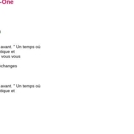
n-One
)
 avant. " Un temps où
ntique et
l vous vous
’échanges
 avant. " Un temps où
ntique et