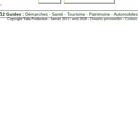
12 Guides :
Démarches - Santé - Tourisme - Patrimoine - Automobiles
Copyright Yalta Production - Janvier 2013 / avril 2026 -
Données personnelles - Cookies