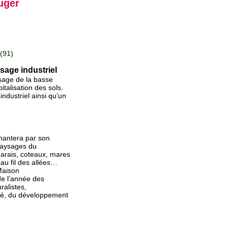
uger
(91)
sage industriel
ysage de la basse
italisation des sols.
industriel ainsi qu’un
hantera par son
 paysages du
marais, coteaux, mares
au fil des allées…
Maison
de l’année des
ralistes,
eté, du développement