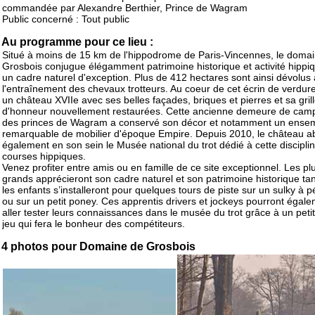
commandée par Alexandre Berthier, Prince de Wagram
Public concerné : Tout public
Au programme pour ce lieu :
Situé à moins de 15 km de l'hippodrome de Paris-Vincennes, le doma
Grosbois conjugue élégamment patrimoine historique et activité hippi
un cadre naturel d'exception. Plus de 412 hectares sont ainsi dévolus 
l'entraînement des chevaux trotteurs. Au coeur de cet écrin de verdure
un château XVIIe avec ses belles façades, briques et pierres et sa gril
d'honneur nouvellement restaurées. Cette ancienne demeure de ca
des princes de Wagram a conservé son décor et notamment un ense
remarquable de mobilier d'époque Empire. Depuis 2010, le château ab
également en son sein le Musée national du trot dédié à cette discipli
courses hippiques.
Venez profiter entre amis ou en famille de ce site exceptionnel. Les pl
grands apprécieront son cadre naturel et son patrimoine historique ta
les enfants s’installeront pour quelques tours de piste sur un sulky à 
ou sur un petit poney. Ces apprentis drivers et jockeys pourront égal
aller tester leurs connaissances dans le musée du trot grâce à un petit 
jeu qui fera le bonheur des compétiteurs.
4 photos pour Domaine de Grosbois