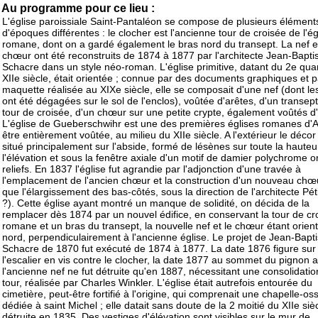
Au programme pour ce lieu :
L'église paroissiale Saint-Pantaléon se compose de plusieurs élément
d'époques différentes : le clocher est l'ancienne tour de croisée de l'ég
romane, dont on a gardé également le bras nord du transept. La nef et
chœur ont été reconstruits de 1874 à 1877 par l'architecte Jean-Bapti
Schacre dans un style néo-roman. L'église primitive, datant du 2e qua
XIIe siècle, était orientée ; connue par des documents graphiques et 
maquette réalisée au XIXe siècle, elle se composait d'une nef (dont les
ont été dégagées sur le sol de l'enclos), voûtée d'arêtes, d'un transep
tour de croisée, d'un chœur sur une petite crypte, également voûtés d'
L'église de Gueberschwihr est une des premières églises romanes d'A
être entièrement voûtée, au milieu du XIIe siècle. A l'extérieur le décor 
situé principalement sur l'abside, formé de lésènes sur toute la hauteu
l'élévation et sous la fenêtre axiale d'un motif de damier polychrome 
reliefs. En 1837 l'église fut agrandie par l'adjonction d'une travée à
l'emplacement de l'ancien chœur et la construction d'un nouveau chœu
que l'élargissement des bas-côtés, sous la direction de l'architecte Pét
?). Cette église ayant montré un manque de solidité, on décida de la
remplacer dès 1874 par un nouvel édifice, en conservant la tour de cr
romane et un bras du transept, la nouvelle nef et le chœur étant orien
nord, perpendiculairement à l'ancienne église. Le projet de Jean-Bapti
Schacre de 1870 fut exécuté de 1874 à 1877. La date 1876 figure sur
l'escalier en vis contre le clocher, la date 1877 au sommet du pignon a
l'ancienne nef ne fut détruite qu'en 1887, nécessitant une consolidatio
tour, réalisée par Charles Winkler. L'église était autrefois entourée du
cimetière, peut-être fortifié à l'origine, qui comprenait une chapelle-os
dédiée à saint Michel ; elle datait sans doute de la 2 moitié du XIIe sièc
détruite en 1835. Des vestiges d'élévation sont visibles sur le mur de