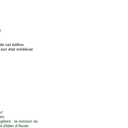
)
de cet édifice
 son état médiéval.
ur
res
glises : la mission du
nt-Didier d'Aoste