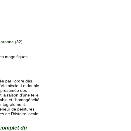
aronne (82)
ses magnifiques
ée par l’ordre des
XVIe siècle. Le double
in présumée des
 la raison d’une telle
mble et l’homogénéité
 intégralement.
érieur de peintures
s de l’histoire locale
 complet du