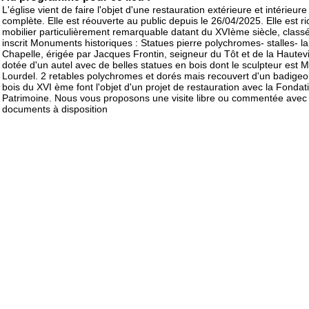
L'église vient de faire l'objet d'une restauration extérieure et intérieure
complète. Elle est réouverte au public depuis le 26/04/2025. Elle est r
mobilier particulièrement remarquable datant du XVIème siècle, class
inscrit Monuments historiques : Statues pierre polychromes- stalles- l
Chapelle, érigée par Jacques Frontin, seigneur du Tôt et de la Hautevi
dotée d'un autel avec de belles statues en bois dont le sculpteur est M
Lourdel. 2 retables polychromes et dorés mais recouvert d'un badigeo
bois du XVI ème font l'objet d'un projet de restauration avec la Fondat
Patrimoine. Nous vous proposons une visite libre ou commentée avec
documents à disposition