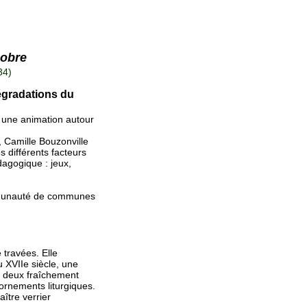
zobre
34)
dégradations du
 une animation autour
 Camille Bouzonville
s différents facteurs
dagogique : jeux,
ommunauté de communes
 travées. Elle
 XVIIe siècle, une
es deux fraîchement
ornements liturgiques.
aître verrier