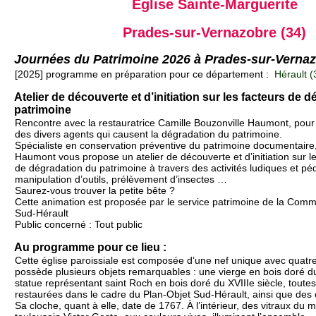
Église Sainte-Marguerite
Prades-sur-Vernazobre (34)
Journées du Patrimoine 2026 à Prades-sur-Verna
[2025] programme en préparation pour ce département :
Hérault (
Atelier de découverte et d’initiation sur les facteurs de 
patrimoine
Rencontre avec la restauratrice Camille Bouzonville Haumont, pour
des divers agents qui causent la dégradation du patrimoine.
Spécialiste en conservation préventive du patrimoine documentaire,
Haumont vous propose un atelier de découverte et d’initiation sur le
de dégradation du patrimoine à travers des activités ludiques et pé
manipulation d’outils, prélèvement d’insectes …
Saurez-vous trouver la petite bête ?
Cette animation est proposée par le service patrimoine de la C
Sud-Hérault
Public concerné : Tout public
Au programme pour ce lieu :
Cette église paroissiale est composée d’une nef unique avec quatre
possède plusieurs objets remarquables : une vierge en bois doré du
statue représentant saint Roch en bois doré du XVIIIe siècle, tout
restaurées dans le cadre du Plan-Objet Sud-Hérault, ainsi que des 
Sa cloche, quant à elle, date de 1767. À l’intérieur, des vitraux du m