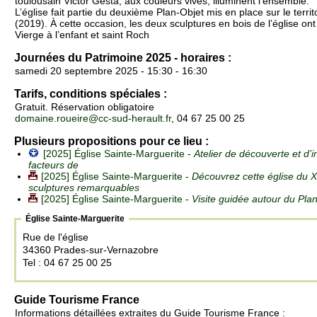
toulousain Victor Gesta, aux couleurs vives, illuminent l’ensemble.
L’église fait partie du deuxième Plan-Objet mis en place sur le terri
(2019). À cette occasion, les deux sculptures en bois de l’église ont
Vierge à l’enfant et saint Roch
Journées du Patrimoine 2025 - horaires :
samedi 20 septembre 2025 - 15:30 - 16:30
Tarifs, conditions spéciales :
Gratuit. Réservation obligatoire
domaine.roueire@cc-sud-herault.fr
, 04 67 25 00 25
Plusieurs propositions pour ce lieu :
[2025] Église Sainte-Marguerite -
Atelier de découverte et d’in
facteurs de
[2025] Église Sainte-Marguerite -
Découvrez cette église du X
sculptures remarquables
[2025] Église Sainte-Marguerite -
Visite guidée autour du Pla
Église Sainte-Marguerite
Rue de l'église
34360 Prades-sur-Vernazobre
Tel : 04 67 25 00 25
Guide Tourisme France
Informations détaillées extraites du Guide Tourisme France :