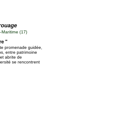
Brouage
Maritime (17)
re "
tte promenade guidée,
ps, entre patrimoine
et abrite de
rsité se rencontrent