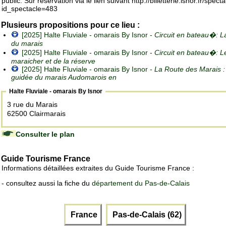
public. Sur réservation via le lien suivant http://billetterie.isnor.fr/spect
id_spectacle=483
Plusieurs propositions pour ce lieu :
[2025] Halte Fluviale - omarais By Isnor -
Circuit en bateau�: L
du marais
[2025] Halte Fluviale - omarais By Isnor -
Circuit en bateau�: L
maraicher et de la réserve
[2025] Halte Fluviale - omarais By Isnor -
La Route des Marais : 
guidée du marais Audomarois en
Halte Fluviale - omarais By Isnor
3 rue du Marais
62500 Clairmarais
Consulter le plan
Guide Tourisme France
Informations détaillées extraites du Guide Tourisme France :
- consultez aussi la fiche du
département du Pas-de-Calais
France
Pas-de-Calais (62)