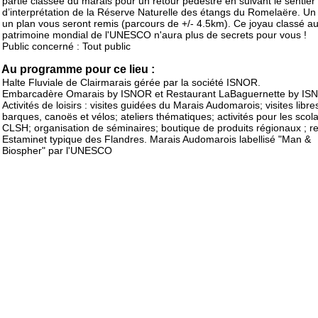
partie classée du marais pour un retour pédestre en suivant le sentier
d’interprétation de la Réserve Naturelle des étangs du Romelaëre. Un l
un plan vous seront remis (parcours de +/- 4.5km). Ce joyau classé a
patrimoine mondial de l'UNESCO n'aura plus de secrets pour vous !
Public concerné : Tout public
Au programme pour ce lieu :
Halte Fluviale de Clairmarais gérée par la société ISNOR.
Embarcadère Omarais by ISNOR et Restaurant LaBaguernette by IS
Activités de loisirs : visites guidées du Marais Audomarois; visites libre
barques, canoës et vélos; ateliers thématiques; activités pour les scola
CLSH; organisation de séminaires; boutique de produits régionaux ; r
Estaminet typique des Flandres. Marais Audomarois labellisé "Man &
Biospher" par l'UNESCO