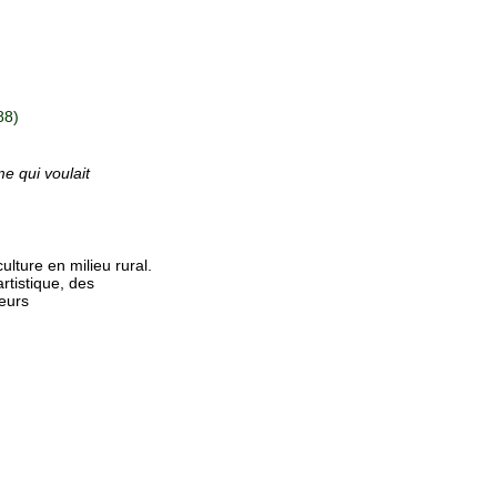
88)
 qui voulait
ulture en milieu rural.
rtistique, des
seurs