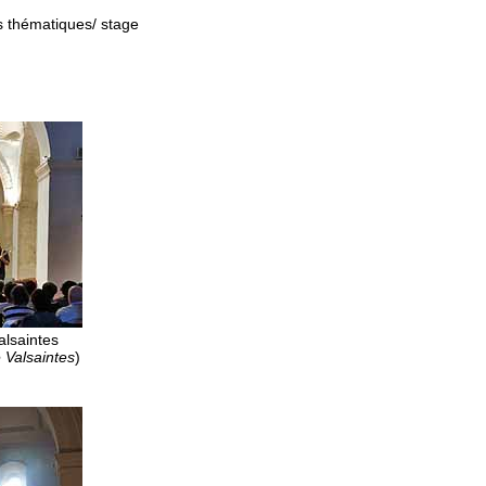
tes thématiques/ stage
alsaintes
 Valsaintes
)