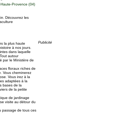
-Haute-Provence (04)
din. Découvrez les
aculture
Publicité
ès la plus haute
istoire à nos jours.
intes dans laquelle
 Tout autour
é par le Ministère de
ces floraux riches de
te. Vous cheminerez
ose. Vous irez à la
tes adaptées à la
es bases de la
iers de la petite
tique de jardinage
se visite au détour du
 du passage de tous ces