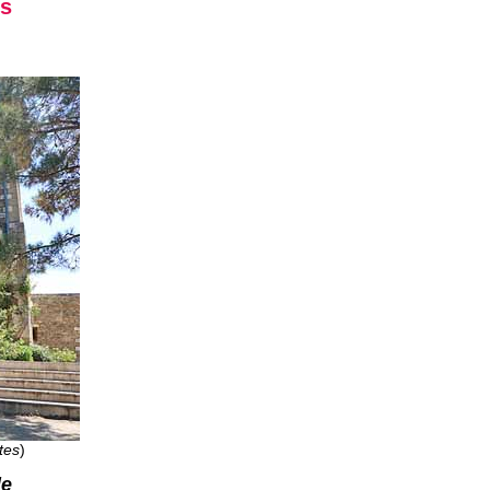
es
tes
)
de