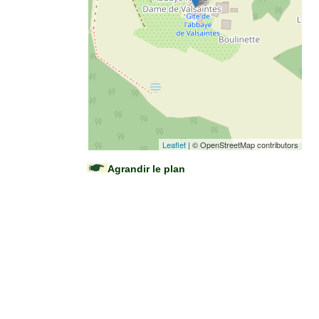
Leaflet
| © OpenStreetMap contributors
Agrandir le plan