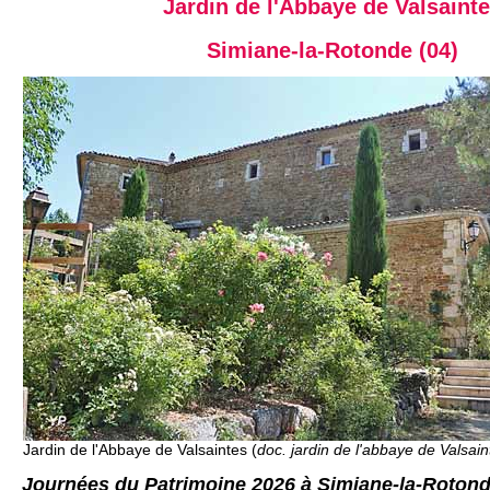
Jardin de l'Abbaye de Valsaint
Simiane-la-Rotonde (04)
Jardin de l'Abbaye de Valsaintes (
doc. jardin de l'abbaye de Valsain
Journées du Patrimoine 2026 à Simiane-la-Roton