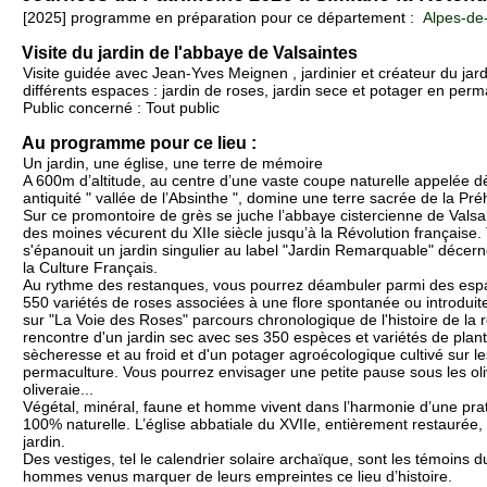
[2025] programme en préparation pour ce département :
Alpes-de
Visite du jardin de l'abbaye de Valsaintes
Visite guidée avec Jean-Yves Meignen , jardinier et créateur du jar
différents espaces : jardin de roses, jardin sece et potager en perm
Public concerné : Tout public
Au programme pour ce lieu :
Un jardin, une église, une terre de mémoire
A 600m d’altitude, au centre d’une vaste coupe naturelle appelée d
antiquité " vallée de l’Absinthe ", domine une terre sacrée de la Préh
Sur ce promontoire de grès se juche l’abbaye cistercienne de Valsa
des moines vécurent du XIIe siècle jusqu’à la Révolution française.
s'épanouit un jardin singulier au label "Jardin Remarquable" décern
la Culture Français.
Au rythme des restanques, vous pourrez déambuler parmi des espa
550 variétés de roses associées à une flore spontanée ou introdui
sur "La Voie des Roses" parcours chronologique de l'histoire de la r
rencontre d'un jardin sec avec ses 350 espèces et variétés de plan
sècheresse et au froid et d'un potager agroécologique cultivé sur l
permaculture. Vous pourrez envisager une petite pause sous les oliv
oliveraie...
Végétal, minéral, faune et homme vivent dans l’harmonie d’une pra
100% naturelle. L’église abbatiale du XVIIe, entièrement restaurée, 
jardin.
Des vestiges, tel le calendrier solaire archaïque, sont les témoins
hommes venus marquer de leurs empreintes ce lieu d’histoire.