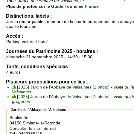
(
doc. Jardin de l'Abbaye de Valsaintes
)
Plus de photos sur le
Guide Tourisme France
Distinctions, labels :
Jardin remarquable , membre de la charte européenne des abbayes e
qualité tourisme.
Accès :
Parking voiture / bus /
Journées du Patrimoine 2025 - horaires :
dimanche 21 septembre 2025 - 14:30 - 15:30
Tarifs, conditions spéciales :
4 euros
Plusieurs propositions pour ce lieu :
[2025] Jardin de l'Abbaye de Valsaintes [1 photo] -
Visite du j
Valsaintes
[2025] Jardin de l'Abbaye de Valsaintes [1 photo] -
Visite guid
grégorien
Jardin de l'Abbaye de Valsaintes
Boulinette
04150 Simiane-la-Rotonde
Consulter le site Internet
Tel : 0492759419