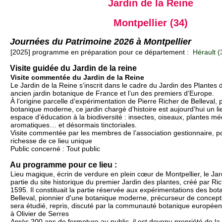
Jardin de la Reine
Montpellier (34)
Journées du Patrimoine 2026 à Montpellier
[2025] programme en préparation pour ce département :
Hérault (
Visite guidée du Jardin de la reine
Visite commentée du Jardin de la Reine
Le Jardin de la Reine s’inscrit dans le cadre du Jardin des Plantes d
ancien jardin botanique de France et l’un des premiers d’Europe.
À l’origine parcelle d’expérimentation de Pierre Richer de Belleval, 
botanique moderne, ce jardin chargé d’histoire est aujourd’hui un lie
espace d’éducation à la biodiversité : insectes, oiseaux, plantes mé
aromatiques… et désormais tinctoriales.
Visite commentée par les membres de l’association gestionnaire, po
richesse de ce lieu unique
Public concerné : Tout public
Au programme pour ce lieu :
Lieu magique, écrin de verdure en plein cœur de Montpellier, le Jard
partie du site historique du premier Jardin des plantes, créé par Ri
1595. Il constituait la partie réservée aux expérimentations des bot
Belleval, pionnier d'une botanique moderne, précurseur de concept
sera étudié, repris, discuté par la communauté botanique européen
à Olivier de Serres
Après 200 ans de fermeture au public, il est devenu propriété de la 