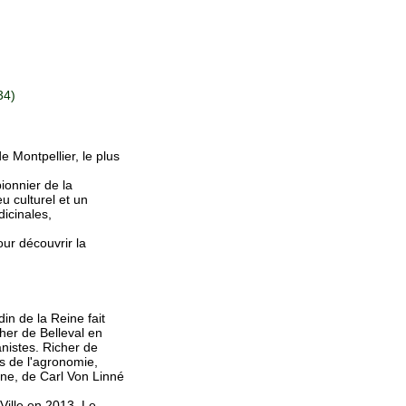
34)
e Montpellier, le plus
pionnier de la
u culturel et un
dicinales,
ur découvrir la
in de la Reine fait
cher de Belleval en
anistes. Richer de
s de l'agronomie,
ne, de Carl Von Linné
Ville en 2013. Le