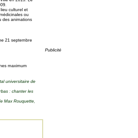
009.
ieu culturel et
s médicinales ou
eu des animations
che 21 septembre
Publicité
sonnes maximum
al universitaire de
rbas : chanter les
de Max Rouquette,