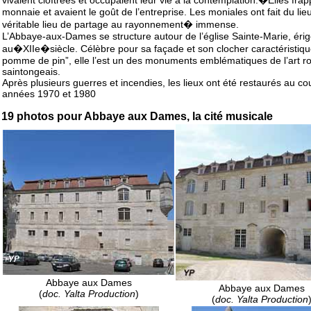
vivaient cloîtrées et occupaient leur vie à la contemplation.�Elles frap
monnaie et avaient le goût de l’entreprise. Les moniales ont fait du lie
véritable lieu de partage au rayonnement� immense.
L’Abbaye-aux-Dames se structure autour de l’église Sainte-Marie, éri
au�XIIe�siècle. Célèbre pour sa façade et son clocher caractéristiqu
pomme de pin”, elle l’est un des monuments emblématiques de l’art 
saintongeais.
Après plusieurs guerres et incendies, les lieux ont été restaurés au co
années 1970 et 1980
19 photos pour Abbaye aux Dames, la cité musicale
Abbaye aux Dames
Abbaye aux Dames
(
doc. Yalta Production
)
(
doc. Yalta Production