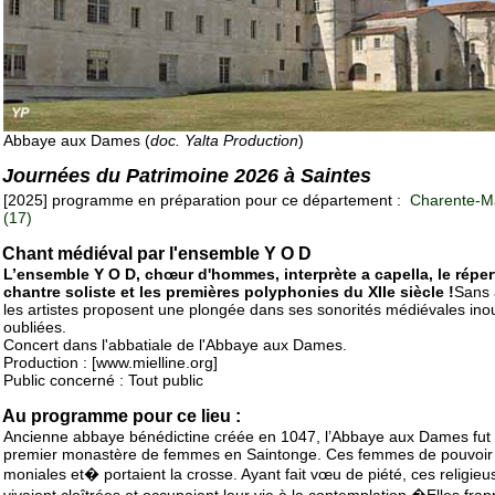
Abbaye aux Dames (
doc. Yalta Production
)
Journées du Patrimoine 2026 à Saintes
[2025] programme en préparation pour ce département :
Charente-Ma
(17)
Chant médiéval par l'ensemble Y O D
L’ensemble Y O D, chœur d'hommes, interprète a capella, le réper
chantre soliste et les premières polyphonies du XIIe siècle !
Sans a
les artistes proposent une plongée dans ses sonorités médiévales ino
oubliées.
Concert dans l'abbatiale de l'Abbaye aux Dames.
Production : [www.mielline.org]
Public concerné : Tout public
Au programme pour ce lieu :
Ancienne abbaye bénédictine créée en 1047, l’Abbaye aux Dames fut 
premier monastère de femmes en Saintonge. Ces femmes de pouvoir 
moniales et� portaient la crosse. Ayant fait vœu de piété, ces religieu