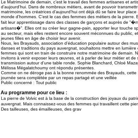
Le Matrimoine de demain, c’est le travail des femmes artisanes et arti
d’aujourd’hui. Dans de nombreux métiers, avant de pouvoir transmett
matrimoine, les créatrices d’aujourd’hui ont déjà dû se faire leur plac
monde d’hommes. C’est le cas des femmes des métiers de la pierre. E
fait leur apprentissage dans des classes de garçons et auprès de "�m
artisans�". Elles ont su créer leur gagne-pain, apporter leur touche s
au secteur, mais elles restent encore souvent méconnues du public, e
jeunes filles en âge de choisir leur avenir.
Nous, les Brayauds, association d’éducation populaire autour des mus
danses et traditions du pays auvergnat, souhaitons mettre en lumière
femmes qui sont en train de construire notre matrimoine de demain. N
invitons à venir exposer leurs œuvres, et à parler de leur métier et de 
transmission autour d’une table ronde. Sophie Blanchard, Chloé Maza
Mélissa Mégalatchoumy ont répondu présentes.
Comme on ne déroge pas à la bonne renommée des Brayauds, cette 
journée sera complétée par un repas partagé et une veillée
Public concerné : Tout public
Au programme pour ce lieu :
La pierre de Volvic est à la base de la construction des joyaux du patr
auvergnat. Mais connaissez-vous des femmes qui travaillent cette pi
Des tailleuses, des émailleuses, des grav