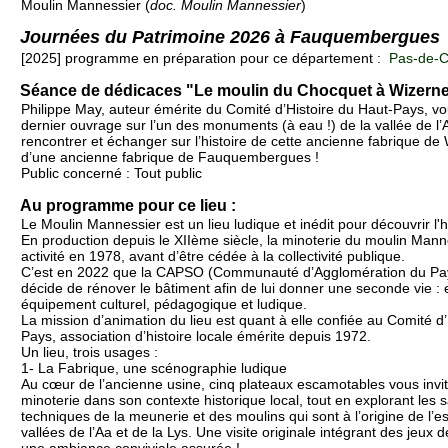
Moulin Mannessier (
doc. Moulin Mannessier
)
Journées du Patrimoine 2026 à Fauquembergues
[2025] programme en préparation pour ce département :
Pas-de-Ca
Séance de dédicaces "Le moulin du Chocquet à Wizern
Philippe May, auteur émérite du Comité d’Histoire du Haut-Pays, v
dernier ouvrage sur l’un des monuments (à eau !) de la vallée de l’
rencontrer et échanger sur l’histoire de cette ancienne fabrique 
d’une ancienne fabrique de Fauquembergues !
Public concerné : Tout public
Au programme pour ce lieu :
Le Moulin Mannessier est un lieu ludique et inédit pour découvrir l'hi
En production depuis le XIIème siècle, la minoterie du moulin Man
activité en 1978, avant d’être cédée à la collectivité publique.
C’est en 2022 que la CAPSO (Communauté d’Agglomération du Pa
décide de rénover le bâtiment afin de lui donner une seconde vie : 
équipement culturel, pédagogique et ludique.
La mission d’animation du lieu est quant à elle confiée au Comité d’
Pays, association d’histoire locale émérite depuis 1972.
Un lieu, trois usages :
1- La Fabrique, une scénographie ludique
Au cœur de l’ancienne usine, cinq plateaux escamotables vous invite
minoterie dans son contexte historique local, tout en explorant les sa
techniques de la meunerie et des moulins qui sont à l’origine de l
vallées de l’Aa et de la Lys. Une visite originale intégrant des jeux