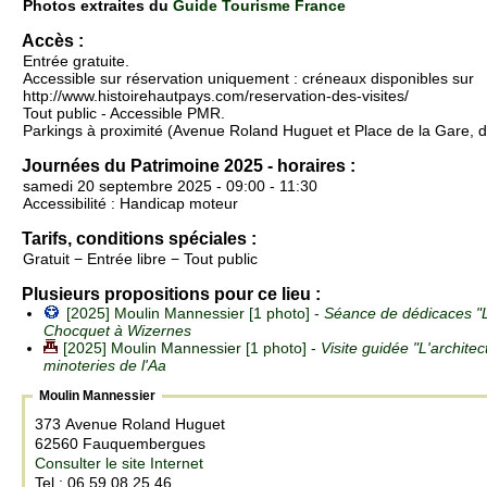
Photos extraites du
Guide Tourisme France
Accès :
Entrée gratuite.
Accessible sur réservation uniquement : créneaux disponibles sur
http://www.histoirehautpays.com/reservation-des-visites/
Tout public - Accessible PMR.
Parkings à proximité (Avenue Roland Huguet et Place de la Gare, d
Journées du Patrimoine 2025 - horaires :
samedi 20 septembre 2025 - 09:00 - 11:30
Accessibilité : Handicap moteur
Tarifs, conditions spéciales :
Gratuit − Entrée libre − Tout public
Plusieurs propositions pour ce lieu :
[2025] Moulin Mannessier [1 photo] -
Séance de dédicaces "
Chocquet à Wizernes
[2025] Moulin Mannessier [1 photo] -
Visite guidée "L'architec
minoteries de l'Aa
Moulin Mannessier
373 Avenue Roland Huguet
62560 Fauquembergues
Consulter le site Internet
Tel : 06 59 08 25 46