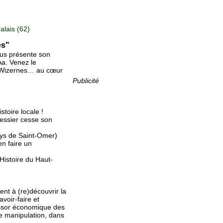
lais (62)
es"
ous présente son
Aa. Venez le
de Wizernes… au cœur
Publicité
stoire locale !
nessier cesse son
ys de Saint-Omer)
en faire un
Histoire du Haut-
nt à (re)découvrir la
voir-faire et
’essor économique des
 de manipulation, dans