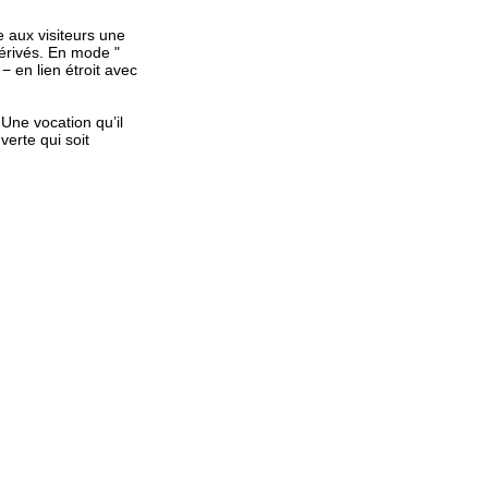
e aux visiteurs une
 dérivés. En mode "
− en lien étroit avec
Une vocation qu’il
verte qui soit