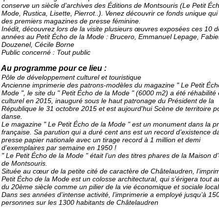
conserve un siècle d’archives des Éditions de Montsouris (Le Petit Éch
Mode, Rustica, Lisette, Pierrot..). Venez découvrir ce fonds unique qui 
des premiers magazines de presse féminine.
Inédit, découvrez lors de la visite plusieurs œuvres exposées ces 10 d
années au Petit Écho de la Mode : Brucero, Emmanuel Lepage, Fabi
Douzenel, Cécile Borne
Public concerné : Tout public
Au programme pour ce lieu :
Pôle de développement culturel et touristique
Ancienne imprimerie des patrons-modèles du magazine " Le Petit Éch
Mode ", le site du " Petit Écho de la Mode " (6000 m2) a été réhabilité
culturel en 2015, inauguré sous le haut patronage du Président de la
République le 31 octobre 2015 et est aujourd'hui Scène de territoire p
danse.
Le magazine " Le Petit Écho de la Mode " est un monument dans la p
française. Sa parution qui a duré cent ans est un record d’existence d
presse papier nationale avec un tirage record à 1 million et demi
d’exemplaires par semaine en 1950 !
" Le Petit Écho de la Mode " était l’un des titres phares de la Maison d’
de Montsouris.
Située au cœur de la petite cité de caractère de Châtelaudren, l’impri
Petit Écho de la Mode est un colosse architectural, qui s’érigera tout a
du 20ème siècle comme un pilier de la vie économique et sociale local
Dans ses années d’intense activité, l’imprimerie a employé jusqu’à 15
personnes sur les 1300 habitants de Châtelaudren