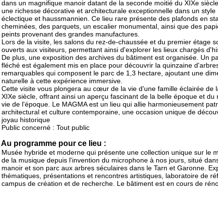
dans un magnifique manoir datant de la seconde moitié du XIXe siècle,
une richesse décorative et architecturale exceptionnelle dans un style
éclectique et haussmannien. Ce lieu rare présente des plafonds en sta
cheminées, des parquets, un escalier monumental, ainsi que des papi
peints provenant des grandes manufactures.
Lors de la visite, les salons du rez-de-chaussée et du premier étage s
ouverts aux visiteurs, permettant ainsi d'explorer les lieux chargés d'hi
De plus, une exposition des archives du bâtiment est organisée. Un p
fléché est également mis en place pour découvrir la quinzaine d'arbre
remarquables qui composent le parc de 1,3 hectare, ajoutant une dim
naturelle à cette expérience immersive.
Cette visite vous plongera au cœur de la vie d'une famille éclairée de l
XIXe siècle, offrant ainsi un aperçu fascinant de la belle époque et d
vie de l'époque. Le MAGMA est un lieu qui allie harmonieusement pat
architectural et culture contemporaine, une occasion unique de découv
joyau historique
Public concerné : Tout public
Au programme pour ce lieu :
Musée hybride et moderne qui présente une collection unique sur le
de la musique depuis l'invention du microphone à nos jours, situé dan
manoir et son parc aux arbres séculaires dans le Tarn et Garonne. Ex
thématiques, présentations et rencontres artistiques, laboratoire de réf
campus de création et de recherche. Le bâtiment est en cours de rén