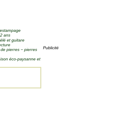
et estampage
12 ans
élé et guitare
ecture
Publicité
s de pierres − pierres
 maison éco-paysanne et