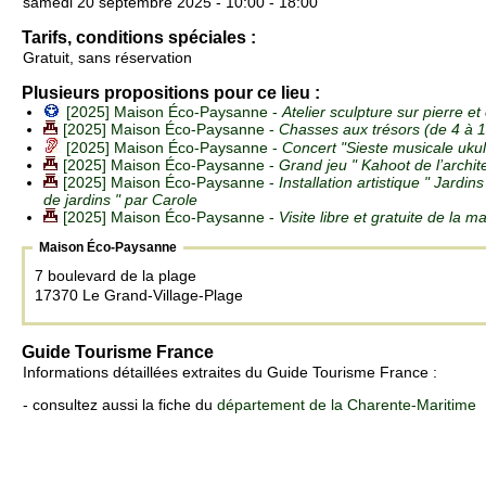
samedi 20 septembre 2025 - 10:00 - 18:00
Tarifs, conditions spéciales :
Gratuit, sans réservation
Plusieurs propositions pour ce lieu :
[2025] Maison Éco-Paysanne -
Atelier sculpture sur pierre 
[2025] Maison Éco-Paysanne -
Chasses aux trésors (de 4 à 
[2025] Maison Éco-Paysanne -
Concert "Sieste musicale ukul
[2025] Maison Éco-Paysanne -
Grand jeu " Kahoot de l’archit
[2025] Maison Éco-Paysanne -
Installation artistique " Jardin
de jardins " par Carole
[2025] Maison Éco-Paysanne -
Visite libre et gratuite de la
Maison Éco-Paysanne
7 boulevard de la plage
17370 Le Grand-Village-Plage
Guide Tourisme France
Informations détaillées extraites du Guide Tourisme France :
- consultez aussi la fiche du
département de la Charente-Maritime