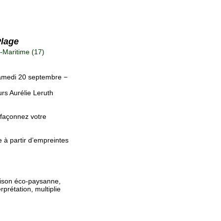
Plage
Maritime (17)
amedi 20 septembre −
urs Aurélie Leruth
t façonnez votre
 à partir d’empreintes
maison éco-paysanne,
rprétation, multiplie