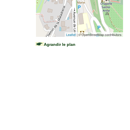
Leaflet
| © OpenStreetMap contributors
Agrandir le plan