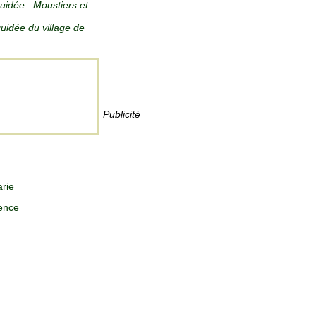
guidée : Moustiers et
guidée du village de
Publicité
arie
ence