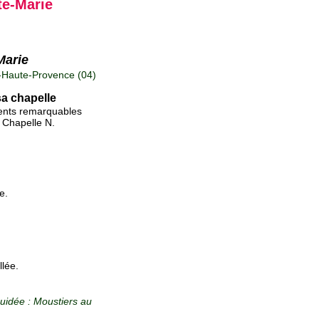
te-Marie
Marie
-Haute-Provence (04)
sa chapelle
uments remarquables
a Chapelle N.
e.
lée.
guidée : Moustiers au