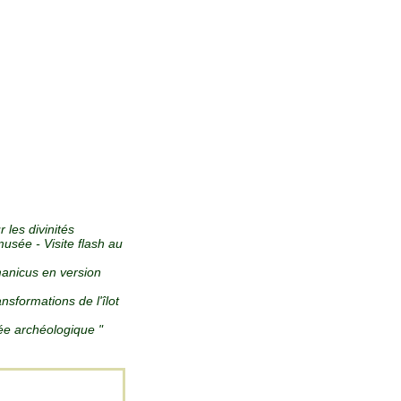
r les divinités
usée - Visite flash au
manicus en version
ansformations de l'îlot
ée archéologique "