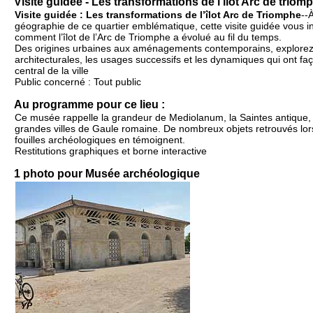
Visite guidée - Les transformations de l'îlot Arc de triom
Visite guidée : Les transformations de l’îlot Arc de Triomphe
--À
géographie de ce quartier emblématique, cette visite guidée vous 
comment l’îlot de l’Arc de Triomphe a évolué au fil du temps.
Des origines urbaines aux aménagements contemporains, explorez
architecturales, les usages successifs et les dynamiques qui ont f
central de la ville
Public concerné : Tout public
Au programme pour ce lieu :
Ce musée rappelle la grandeur de Mediolanum, la Saintes antique, 
grandes villes de Gaule romaine. De nombreux objets retrouvés lor
fouilles archéologiques en témoignent.
Restitutions graphiques et borne interactive
1 photo pour Musée archéologique