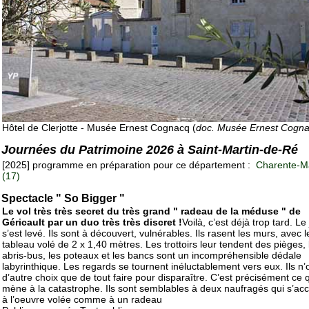
Hôtel de Clerjotte - Musée Ernest Cognacq (
doc. Musée Ernest Cogn
Journées du Patrimoine 2026 à Saint-Martin-de-Ré
[2025] programme en préparation pour ce département :
Charente-Ma
(17)
Spectacle " So Bigger "
Le vol très très secret du très grand " radeau de la méduse " de
Géricault par un duo très très discret !
Voilà, c’est déjà trop tard. Le
s’est levé. Ils sont à découvert, vulnérables. Ils rasent les murs, avec l
tableau volé de 2 x 1,40 mètres. Les trottoirs leur tendent des pièges, 
abris-bus, les poteaux et les bancs sont un incompréhensible dédale
labyrinthique. Les regards se tournent inéluctablement vers eux. Ils n’
d’autre choix que de tout faire pour disparaître. C’est précisément ce q
mène à la catastrophe. Ils sont semblables à deux naufragés qui s’ac
à l’oeuvre volée comme à un radeau