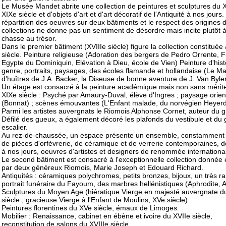
Le Musée Mandet abrite une collection de peintures et sculptures du 
XIXe siècle et d'objets d'art et d'art décoratif de l'Antiquité à nos jours.
répartition des oeuvres sur deux bâtiments et le respect des origines 
collections ne donne pas un sentiment de désordre mais incite plutôt 
chasse au trésor.
Dans le premier bâtiment (XVIIIe siècle) figure la collection constituée
siècle. Peinture religieuse (Adoration des bergers de Pedro Orrente, F
Egypte du Dominiquin, Elévation à Dieu, école de Vien) Peinture d'hist
genre, portraits, paysages, des écoles flamande et hollandaise (Le M
d'huîtres de J.A. Backer, la Diseuse de bonne aventure de J. Van Byler
Un étage est consacré à la peinture académique mais non sans mérit
XIXe siècle : Psyché par Amaury-Duval, élève d'Ingres ; paysage orient
(Bonnat) ; scènes émouvantes (L'Enfant malade, du norvégien Heyerd
Parmi les artistes auvergnats le Riomois Alphonse Cornet, auteur du 
Défilé des gueux, a également décoré les plafonds du vestibule et du
escalier.
Au rez-de-chaussée, un espace présente un ensemble, constamment e
de pièces d'orfèvrerie, de céramique et de verrerie contemporaines, 
à nos jours, oeuvres d'artistes et designers de renommée internationa
Le second bâtiment est consacré à l'exceptionnelle collection donnée
par deux généreux Riomois, Marie Joseph et Edouard Richard.
Antiquités : céramiques polychromes, petits bronzes, bijoux, un très ra
portrait funéraire du Fayoum, des marbres hellénistiques (Aphrodite, A
Sculptures du Moyen Age (hiératique Vierge en majesté auvergnate du
siècle ; gracieuse Vierge à l'Enfant de Moulins, XVe siècle).
Peintures florentines du XVe siècle, émaux de Limoges.
Mobilier : Renaissance, cabinet en ébène et ivoire du XVIIe siècle,
reconstitution de salons du XVIIIe siècle.