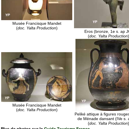
Musée Francisque Mandet
(
doc. Yalta Production
)
Eros (bronze, 1e s. ap J
(
doc. Yalta Production
Musée Francisque Mandet
(
doc. Yalta Production
)
Peliké attique à figures rouge
de Ménade dansant (IVe s. 
(
doc. Yalta Production
Plus de photos sur le
Guide Tourisme France