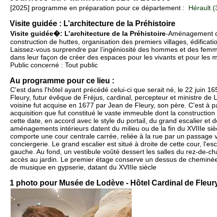
[2025] programme en préparation pour ce département :
Hérault (
Visite guidée : L’architecture de la Préhistoire
Visite guidée�: L’architecture de la Préhistoire
-Aménagement d
construction de huttes, organisation des premiers villages, édifica
Laissez-vous surprendre par l’ingéniosité des hommes et des femme
dans leur façon de créer des espaces pour les vivants et pour les 
Public concerné : Tout public
Au programme pour ce lieu :
C'est dans l'hôtel ayant précédé celui-ci que serait né, le 22 juin 
Fleury, futur évêque de Fréjus, cardinal, percepteur et ministre de
voisine fut acquise en 1677 par Jean de Fleury, son père. C'est à pa
acquisition que fut constitué le vaste immeuble dont la construction
cette date, en accord avec le style du portail, du grand escalier et 
aménagements intérieurs datent du milieu ou de la fin du XVIIIe sièc
comporte une cour centrale carrée, reliée à la rue par un passage 
conciergerie. Le grand escalier est situé à droite de cette cour, l'esc
gauche. Au fond, un vestibule voûté dessert les salles du rez-de-c
accès au jardin. Le premier étage conserve un dessus de cheminée
de musique en gypserie, datant du XVIIIe siècle
1 photo pour Musée de Lodève - Hôtel Cardinal de Fleur