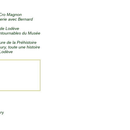
 Cro Magnon
serie avec Bernard
de Lodève
contournables du Musée
ture de la Préhistoire
eury, toute une histoire
 Lodève
ry