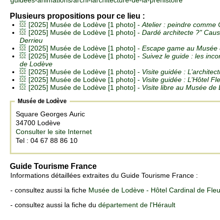
guidees-animations/archi-larchitecture-de-la-prehistoire
Plusieurs propositions pour ce lieu :
[2025] Musée de Lodève [1 photo] -
Atelier : peindre comme
[2025] Musée de Lodève [1 photo] -
Dardé architecte ?" Cau
Derrieu
[2025] Musée de Lodève [1 photo] -
Escape game au Musée 
[2025] Musée de Lodève [1 photo] -
Suivez le guide : les in
de Lodève
[2025] Musée de Lodève [1 photo] -
Visite guidée : L’architec
[2025] Musée de Lodève [1 photo] -
Visite guidée : L’Hôtel Fl
[2025] Musée de Lodève [1 photo] -
Visite libre au Musée de
Musée de Lodève
Square Georges Auric
34700 Lodève
Consulter le site Internet
Tel : 04 67 88 86 10
Guide Tourisme France
Informations détaillées extraites du Guide Tourisme France :
- consultez aussi la fiche
Musée de Lodève - Hôtel Cardinal de Fleu
- consultez aussi la fiche du
département de l'Hérault