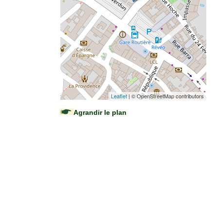
Leaflet
| © OpenStreetMap contributors
Agrandir le plan