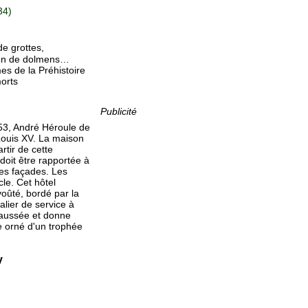
34)
e grottes,
tion de dolmens…
s de la Préhistoire
morts
Publicité
1653, André Héroule de
 Louis XV. La maison
rtir de cette
 doit être rapportée à
des façades. Les
le. Cet hôtel
voûté, bordé par la
alier de service à
haussée et donne
 orné d'un trophée
y