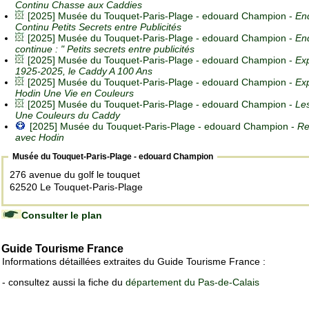
Continu Chasse aux Caddies
[2025] Musée du Touquet-Paris-Plage - edouard Champion -
En
Continu Petits Secrets entre Publicités
[2025] Musée du Touquet-Paris-Plage - edouard Champion -
En
continue : " Petits secrets entre publicités
[2025] Musée du Touquet-Paris-Plage - edouard Champion -
Exp
1925-2025, le Caddy A 100 Ans
[2025] Musée du Touquet-Paris-Plage - edouard Champion -
Exp
Hodin Une Vie en Couleurs
[2025] Musée du Touquet-Paris-Plage - edouard Champion -
Les
Une Couleurs du Caddy
[2025] Musée du Touquet-Paris-Plage - edouard Champion -
Re
avec Hodin
Musée du Touquet-Paris-Plage - edouard Champion
276 avenue du golf le touquet
62520 Le Touquet-Paris-Plage
Consulter le plan
Guide Tourisme France
Informations détaillées extraites du Guide Tourisme France :
- consultez aussi la fiche du
département du Pas-de-Calais