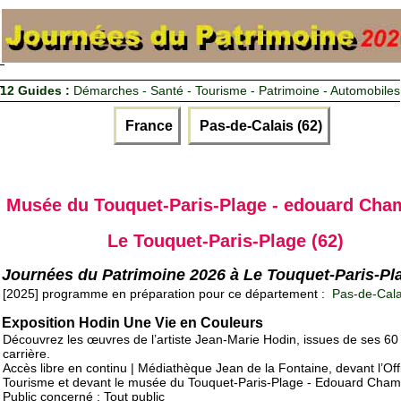
12 Guides :
Démarches - Santé - Tourisme - Patrimoine - Automobiles
France
Pas-de-Calais (62)
Musée du Touquet-Paris-Plage - edouard Cha
Le Touquet-Paris-Plage (62)
Journées du Patrimoine 2026 à Le Touquet-Paris-Pl
[2025] programme en préparation pour ce département :
Pas-de-Cala
Exposition Hodin Une Vie en Couleurs
Découvrez les œuvres de l’artiste Jean-Marie Hodin, issues de ses 60
carrière.
Accès libre en continu | Médiathèque Jean de la Fontaine, devant l’Off
Tourisme et devant le musée du Touquet-Paris-Plage - Edouard Cham
Public concerné : Tout public