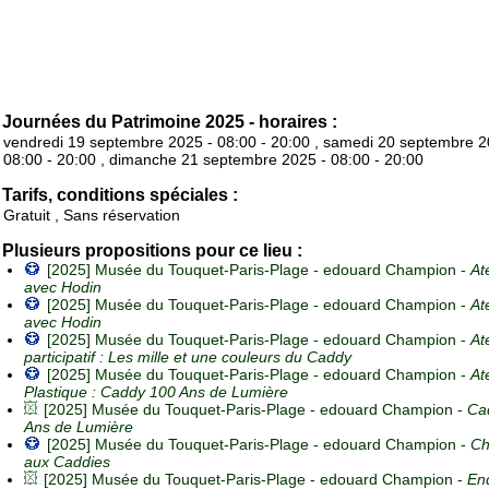
Journées du Patrimoine 2025 - horaires :
vendredi 19 septembre 2025 - 08:00 - 20:00 , samedi 20 septembre 2
08:00 - 20:00 , dimanche 21 septembre 2025 - 08:00 - 20:00
Tarifs, conditions spéciales :
Gratuit , Sans réservation
Plusieurs propositions pour ce lieu :
[2025] Musée du Touquet-Paris-Plage - edouard Champion -
At
avec Hodin
[2025] Musée du Touquet-Paris-Plage - edouard Champion -
At
avec Hodin
[2025] Musée du Touquet-Paris-Plage - edouard Champion -
At
participatif : Les mille et une couleurs du Caddy
[2025] Musée du Touquet-Paris-Plage - edouard Champion -
At
Plastique : Caddy 100 Ans de Lumière
[2025] Musée du Touquet-Paris-Plage - edouard Champion -
Ca
Ans de Lumière
[2025] Musée du Touquet-Paris-Plage - edouard Champion -
Ch
aux Caddies
[2025] Musée du Touquet-Paris-Plage - edouard Champion -
En