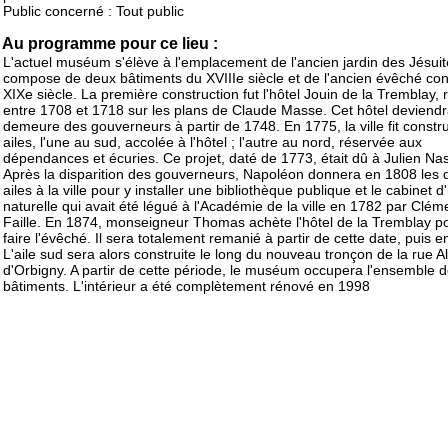
Public concerné : Tout public
Au programme pour ce lieu :
L'actuel muséum s'élève à l'emplacement de l'ancien jardin des Jésuite
compose de deux bâtiments du XVIIIe siècle et de l'ancien évêché con
XIXe siècle. La première construction fut l'hôtel Jouin de la Tremblay, 
entre 1708 et 1718 sur les plans de Claude Masse. Cet hôtel deviend
demeure des gouverneurs à partir de 1748. En 1775, la ville fit constr
ailes, l'une au sud, accolée à l'hôtel ; l'autre au nord, réservée aux
dépendances et écuries. Ce projet, daté de 1773, était dû à Julien Nas
Après la disparition des gouverneurs, Napoléon donnera en 1808 les 
ailes à la ville pour y installer une bibliothèque publique et le cabinet d'
naturelle qui avait été légué à l'Académie de la ville en 1782 par Clém
Faille. En 1874, monseigneur Thomas achète l'hôtel de la Tremblay p
faire l'évêché. Il sera totalement remanié à partir de cette date, puis 
L'aile sud sera alors construite le long du nouveau tronçon de la rue A
d'Orbigny. A partir de cette période, le muséum occupera l'ensemble 
bâtiments. L'intérieur a été complètement rénové en 1998