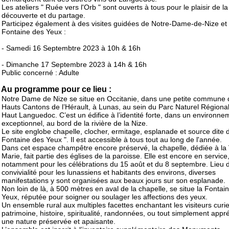
Les ateliers " Ruée vers l'Orb " sont ouverts à tous pour le plaisir de la
découverte et du partage.
Participez également à des visites guidées de Notre-Dame-de-Nize et 
Fontaine des Yeux :
- Samedi 16 Septembtre 2023 à 10h & 16h
- Dimanche 17 Septembre 2023 à 14h & 16h
Public concerné : Adulte
Au programme pour ce lieu :
Notre Dame de Nize se situe en Occitanie, dans une petite commune 
Hauts Cantons de l’Hérault, à Lunas, au sein du Parc Naturel Régiona
Haut Languedoc. C’est un édifice à l’identité forte, dans un environne
exceptionnel, au bord de la rivière de la Nize.
Le site englobe chapelle, clocher, ermitage, esplanade et source dite d
Fontaine des Yeux ". Il est accessible à tous tout au long de l'année.
Dans cet espace champêtre encore préservé, la chapelle, dédiée à la
Marie, fait partie des églises de la paroisse. Elle est encore en service
notamment pour les célébrations du 15 août et du 8 septembre. Lieu 
convivialité pour les lunassiens et habitants des environs, diverses
manifestations y sont organisées aux beaux jours sur son esplanade.
Non loin de là, à 500 mètres en aval de la chapelle, se situe la Fontai
Yeux, réputée pour soigner ou soulager les affections des yeux.
Un ensemble rural aux multiples facettes enchantant les visiteurs curi
patrimoine, histoire, spiritualité, randonnées, ou tout simplement appr
une nature préservée et apaisante.