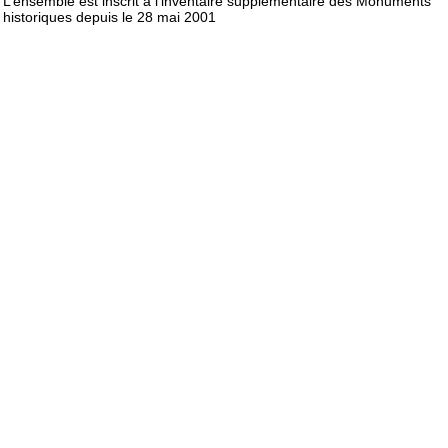
L’ensemble est inscrit à l’inventaire supplémentaire des Monuments
historiques depuis le 28 mai 2001