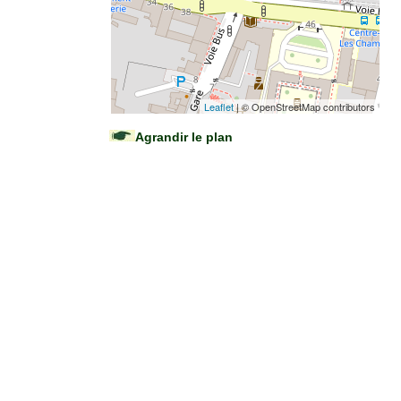
Leaflet
| © OpenStreetMap contributors
Agrandir le plan