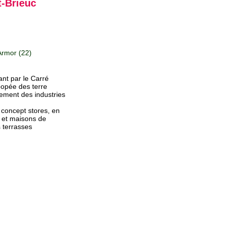
t-Brieuc
rmor (22)
ant par le Carré
popée des terre
ement des industries
 concept stores, en
s et maisons de
 terrasses