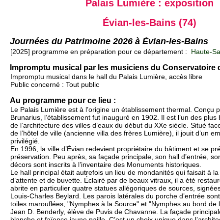
Palais Lumière : exposition
Évian-les-Bains (74)
Journées du Patrimoine 2026 à Évian-les-Bains
[2025] programme en préparation pour ce département :
Haute-Sa
Impromptu musical par les musiciens du Conservatoire 
Impromptu musical dans le hall du Palais Lumière, accès libre
Public concerné : Tout public
Au programme pour ce lieu :
Le Palais Lumière est à l’origine un établissement thermal. Conçu pa
Brunarius, l’établissement fut inauguré en 1902. Il est l’un des pl
de l’architecture des villes d’eaux du début du XXe siècle. Situé fac
de l’hôtel de ville (ancienne villa des frères Lumière), il jouit d’un 
privilégié.
En 1996, la ville d’Évian redevient propriétaire du bâtiment et se p
préservation. Peu après, sa façade principale, son hall d’entrée, so
décors sont inscrits à l’inventaire des Monuments historiques.
Le hall principal était autrefois un lieu de mondanités qui faisait à la 
d’attente et de buvette. Éclairé par de beaux vitraux, il a été restauré
abrite en particulier quatre statues allégoriques de sources, signées
Louis-Charles Beylard. Les parois latérales du porche d’entrée son
toiles marouflées, "Nymphes à la Source" et "Nymphes au bord de l’
Jean D. Benderly, élève de Puvis de Chavanne. La façade principale
blanche et faïence jaune paille. C’est un choix unique dans l’archit