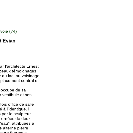
voie (74)
d'Evian
r l’architecte Ernest
us beaux témoignages
e au lac, au voisinage
emplacement central et
réoccupe de sa
n vestibule et ses
fois office de salle
 à l’identique. Il
 par le sculpteur
t ornées de deux
eau", attribuées à
 alterne pierre
ecture thermale