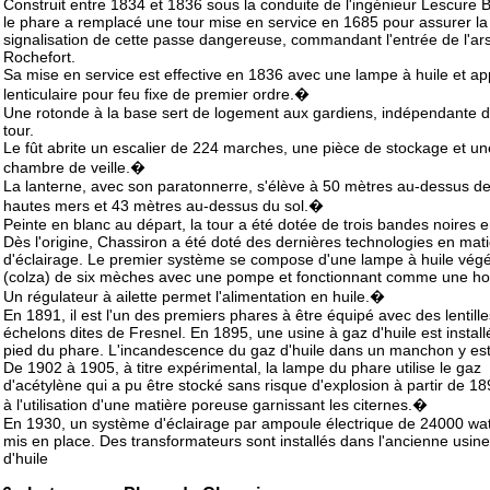
Construit entre 1834 et 1836 sous la conduite de l'ingénieur Lescure Be
le phare a remplacé une tour mise en service en 1685 pour assurer la
signalisation de cette passe dangereuse, commandant l'entrée de l'ar
Rochefort.
Sa mise en service est effective en 1836 avec une lampe à huile et ap
lenticulaire pour feu fixe de premier ordre.�
Une rotonde à la base sert de logement aux gardiens, indépendante d
tour.
Le fût abrite un escalier de 224 marches, une pièce de stockage et un
chambre de veille.�
La lanterne, avec son paratonnerre, s'élève à 50 mètres au-dessus d
hautes mers et 43 mètres au-dessus du sol.�
Peinte en blanc au départ, la tour a été dotée de trois bandes noires 
Dès l'origine, Chassiron a été doté des dernières technologies en mat
d'éclairage. Le premier système se compose d'une lampe à huile végé
(colza) de six mèches avec une pompe et fonctionnant comme une ho
Un régulateur à ailette permet l'alimentation en huile.�
En 1891, il est l'un des premiers phares à être équipé avec des lentille
échelons dites de Fresnel. En 1895, une usine à gaz d'huile est instal
pied du phare. L'incandescence du gaz d'huile dans un manchon y est
De 1902 à 1905, à titre expérimental, la lampe du phare utilise le gaz
d'acétylène qui a pu être stocké sans risque d'explosion à partir de 1
à l'utilisation d'une matière poreuse garnissant les citernes.�
En 1930, un système d'éclairage par ampoule électrique de 24000 wat
mis en place. Des transformateurs sont installés dans l'ancienne usin
d'huile