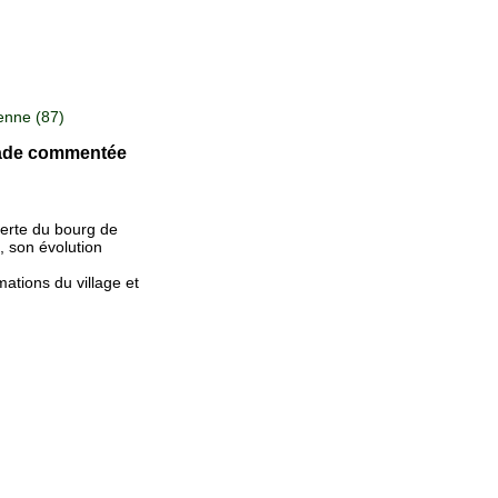
enne (87)
enade commentée
verte du bourg de
, son évolution
tions du village et