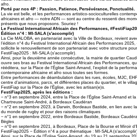
afro.
Porté par nos 4P : Passion, Patience, Persévérance, Ponctualité.
La vie est belle, et les performances artistico-socioculturelles contem
africaines et afro — notre ADN — sont au centre du ressenti des mom
présents que nous proposons. Souriez !
Le Festival International Africain des Performances, #FestiFiap2
Édition n°4 : MI-SALA (s'accomplir)
La Cie MALOBA, en partenariat avec la Ville de Bordeaux, revient ave
l’édition n°4 du Festival International Africain des Performances 2025, 
sollicite le renouvellement de son partenariat avec votre structure pour
FestiFiap2025 : MI-SALA (s'accomplir).
Ainsi, pour la deuxième année consécutive, la mairie de quartier Cau
ouvre ses bras au Festival International Africain des Performances, qu
rééditera, sur la Place de l’Église Saint-Amand, l’exploit de la perform
contemporaine africaine et afro sous toutes ses formes.
Entre performances de déambulation dans les rues, écoles, MJC, EH
centre d’animations, parcs, et différentes places du quartier, et le villa
FestiFiap sur la Place de l’Église, avec les artisan(e)s.
FestiFiap2025, après les éditions :
− n°3 en septembre 2024, entre la Place de l’Église Saint-Amand et la 
Chartreuse Saint-André, à Bordeaux Caudéran
− n°2 en septembre 2023, à Darwin, Bordeaux Bastide, en lien avec l
du monde de rugby et pour des raisons climatiques
− n°1 en septembre 2022, entre Bordeaux Bastide, Bordeaux Caudéra
Bègles
− n°0 en septembre 2021, à Bordeaux, Place de la Bourse et Miroir d
FestiFiap2025 − Édition n°4 a pour thématique : MI-SALA (s'accomplir
Ainsi, sur la Place de l’Église Saint-Amand, du 19 au 21 septembre 20