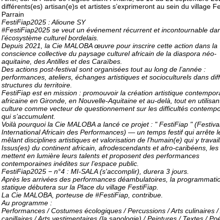
différents(es) artisan(e)s et artistes s’exprimeront au sein du village Fe
Parrain
FestiFiap2025 : Alioune SY
#FestiFiap2025 se veut un événement récurrent et incontournable da
l’écosystème culturel bordelais.
Depuis 2021, la Cie MALOBA œuvre pour inscrire cette action dans la
conscience collective du paysage culturel africain de la diaspora néo-
aquitaine, des Antilles et des Caraïbes.
Des actions post-festival sont organisées tout au long de l’année :
performances, ateliers, échanges artistiques et socioculturels dans dif
structures du territoire.
FestiFiap est en mission : promouvoir la création artistique contempor
africaine en Gironde, en Nouvelle-Aquitaine et au-delà, tout en utilisant
culture comme vecteur de questionnement sur les difficultés contemp
qui s’accumulent.
Voilà pourquoi la Cie MALOBA a lancé ce projet : " FestiFiap " (Festiva
International Africain des Performances) — un temps festif qui arrête 
mêlant disciplines artistiques et valorisation de l’humain(e) qui y travail
Issus(es) du continent africain, afrodescendants et afro-caribéens, les 
mettent en lumière leurs talents et proposent des performances
contemporaines inédites sur l’espace public.
FestiFiap2025 − n°4 : MI-SALA (s'accomplir), durera 3 jours.
Après les arrivées des performances déambulatoires, la programmati
statique débutera sur la Place du village FestiFiap.
La Cie MALOBA, porteuse de #FestiFiap, contribue.
Au programme :
Performances / Costumes écologiques / Percussions / Arts culinaires / 
capillaires / Arts vestimentaires (la sapologie) / Peintures / Textes / Poé