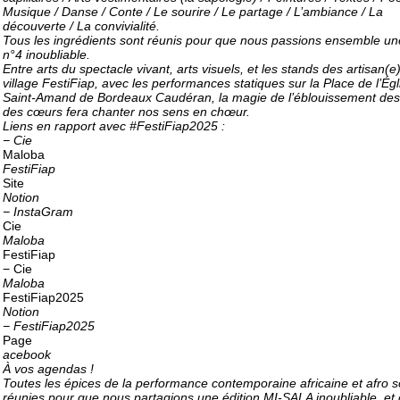
Musique / Danse / Conte / Le sourire / Le partage / L’ambiance / La
découverte / La convivialité.
Tous les ingrédients sont réunis pour que nous passions ensemble une
n°4 inoubliable.
Entre arts du spectacle vivant, arts visuels, et les stands des artisan(e
village FestiFiap, avec les performances statiques sur la Place de l’Égl
Saint-Amand de Bordeaux Caudéran, la magie de l’éblouissement des
des cœurs fera chanter nos sens en chœur.
Liens en rapport avec #FestiFiap2025 :
− Cie
Maloba
FestiFiap
Site
Notion
− InstaGram
Cie
Maloba
FestiFiap
− Cie
Maloba
FestiFiap2025
Notion
− FestiFiap2025
Page
acebook
À vos agendas !
Toutes les épices de la performance contemporaine africaine et afro s
réunies pour que nous partagions une édition MI-SALA inoubliable, et