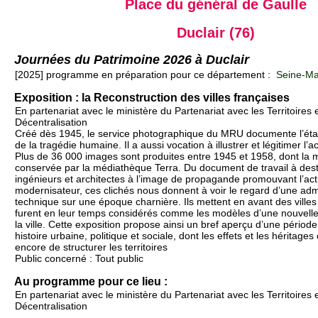
Place du général de Gaulle
Duclair (76)
Journées du Patrimoine 2026 à Duclair
[2025] programme en préparation pour ce département :
Seine-Mar
Exposition : la Reconstruction des villes françaises
En partenariat avec le ministère du Partenariat avec les Territoires e
Décentralisation
Créé dès 1945, le service photographique du MRU documente l’état 
de la tragédie humaine. Il a aussi vocation à illustrer et légitimer l’a
Plus de 36 000 images sont produites entre 1945 et 1958, dont la m
conservée par la médiathèque Terra. Du document de travail à dest
ingénieurs et architectes à l’image de propagande promouvant l’acti
modernisateur, ces clichés nous donnent à voir le regard d’une admi
technique sur une époque charnière. Ils mettent en avant des villes 
furent en leur temps considérés comme les modèles d’une nouvell
la ville. Cette exposition propose ainsi un bref aperçu d’une période
histoire urbaine, politique et sociale, dont les effets et les héritage
encore de structurer les territoires
Public concerné : Tout public
Au programme pour ce lieu :
En partenariat avec le ministère du Partenariat avec les Territoires e
Décentralisation