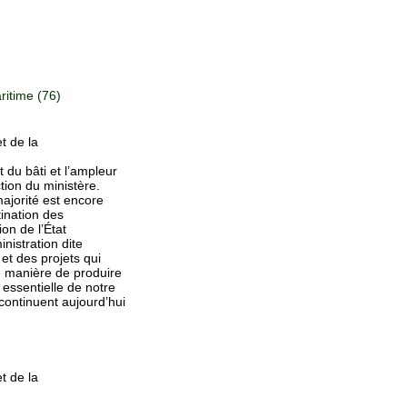
itime (76)
t de la
du bâti et l’ampleur
ction du ministère.
ajorité est encore
ination des
on de l’État
nistration dite
et des projets qui
e manière de produire
 essentielle de notre
s continuent aujourd’hui
t de la