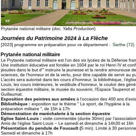
Prytanée national militaire (
doc. Yalta Production
)
Journées du Patrimoine 2024 à La Flèche
[2023] programme en préparation pour ce département :
Sarthe (72)
Prytanée national militaire
Le Prytanée national militaire est l’un des six lycées de la Défense fra
Une institution éducative est fondée en 1604 par le roi Henri IV et con
jésuites dans le but d’" instruire la jeunesse et la rendre amoureuse d
sciences, de l’honneur et de la vertu, pour être capable de servir au pu
L’accès sera autorisé dans les cours d’honneur, la bibliothèque, l’églis
Louis, les cours intérieures, le vestibule d’honneur, le couloir des géné
section équestre militaire, le musée du souvenir, l’Espace Taupenot et
Guillaumat.
Exposition des peintres aux armées
à l’occasion des 400 ans d’exi
Bibliothèque :
exposition sur le thème " Le sport, de l’hygiène à la
préparation militaire ", de 15h à 17h
Démonstration de maréchalerie à la section équestre
Eglise Saint-Louis :
visite commentée (durée 30mn) par l’associatio
Amis de l’église Saint-Louis − Le samedi et dimanche à 14h30 et 16h
Présentation du pendule de Foucault (
5 min). Limité à 30 personne
Samedi et dimanche à 17h