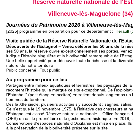
Réserve naturelle nationale de l'Es
Villeneuve-lès-Maguelone (34)
Journées du Patrimoine 2026 à Villeneuve-lès-Ma
[2025] programme en préparation pour ce département :
Hérault (
Visite guidée de la Réserve Naturelle Nationale de l'Esta
Découverte de l’Estagnol − Venez célébrer les 50 ans de la rés
ses 50 ans, la réserve ouvre exceptionnellement ses portes. Venez
ludique l’histoire singulière et la biodiversité remarquable de l’Estag
Une belle opportunité pour découvrir toute la richesse et la diversit
naturel de notre territoire
Public concerné : Tout public
Au programme pour ce lieu :
Partagés entre milieux aquatiques et terrestres, les paysages de la
racontent l’histoire qui a marqué ce site exceptionnel. De l’exploitat
l’Estanhol " (petit étang en occitan) entretient depuis longtemps un l
hommes du territoire.
Dès le XIIe siècle, plusieurs activités s’y succèdent : sagnes, salins,
Ce n’est que le 19 novembre 1975, à l’initiative des chasseurs et na
l’Estagnol est classé Réserve naturelle nationale. L’Office français d
(OFB) en est le propriétaire et le gestionnaire historique. En 2019,
Conservatoire d'espaces naturels d’Occitanie est mise en place. Ils 
à la préservation de la biodiversité présente sur le site