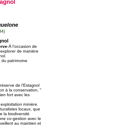
tagnol
guelone
34)
gnol
erve
-À l’occasion de
 explorer de manière
nol.
é du patrimoine
 réserve de l’Estagnol
ion à la conservation, "
ien fort avec les
 exploitation minière.
turalistes locaux, que
e la biodiversité
 une co-gestion avec le
veillent au maintien et