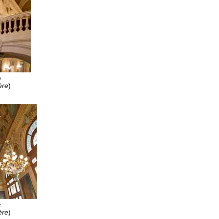
e
ère
)
e
ère
)