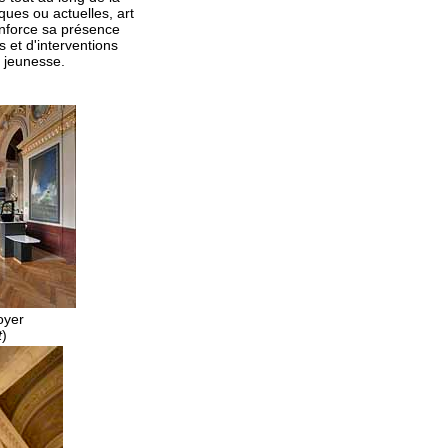
ues ou actuelles, art
enforce sa présence
s et d'interventions
a jeunesse.
oyer
t
)