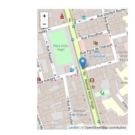
+
−
Leaflet
| © OpenStreetMap contributors