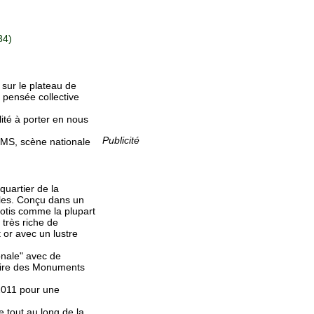
34)
 sur le plateau de
e pensée collective
lité à porter en nous
Publicité
TMS, scène nationale
quartier de la
bles. Conçu dans un
ilotis comme la plupart
très riche de
t or avec un lustre
onale" avec de
taire des Monuments
2011 pour une
 tout au long de la