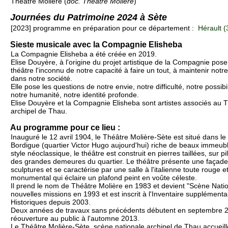
Théâtre Molière (
doc. Théâtre Molière
)
Journées du Patrimoine 2024 à Sète
[2023] programme en préparation pour ce département :
Hérault (
Sieste musicale avec la Compagnie Elisheba
La Compagnie Elisheba a été créée en 2019.
Elise Douyère, à l'origine du projet artistique de la Compagnie pose
théâtre l'inconnu de notre capacité à faire un tout, à maintenir notr
dans notre société.
Elle pose les questions de notre envie, notre difficulté, notre possibi
notre humanité, notre identité profonde.
Elise Douyère et la Compagnie Elisheba sont artistes associés au 
archipel de Thau.
Au programme pour ce lieu :
Inauguré le 12 avril 1904, le Théâtre Molière-Sète est situé dans le 
Bordigue (quartier Victor Hugo aujourd'hui) riche de beaux immeu
style néoclassique, le théâtre est construit en pierres taillées, sur p
des grandes demeures du quartier. Le théâtre présente une façade 
sculptures et se caractérise par une salle à l'italienne toute rouge e
monumental qui éclaire un plafond peint en voûte céleste.
Il prend le nom de Théâtre Molière en 1983 et devient "Scène Nati
nouvelles missions en 1993 et est inscrit à l'Inventaire supplémen
Historiques depuis 2003.
Deux années de travaux sans précédents débutent en septembre 
réouverture au public à l'automne 2013.
Le Théâtre Molière-Sète, scène nationale archipel de Thau accueille