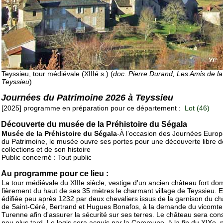
Teyssieu, tour médiévale (XIIIé s.) (
doc. Pierre Durand, Les Amis de la
Teyssieu
)
Journées du Patrimoine 2026 à Teyssieu
[2025] programme en préparation pour ce département :
Lot (46)
Découverte du musée de la Préhistoire du Ségala
Musée de la Préhistoire du Ségala
-À l’occasion des Journées Euro
du Patrimoine, le musée ouvre ses portes pour une découverte libre d
collections et de son histoire
Public concerné : Tout public
Au programme pour ce lieu :
La tour médiévale du XIIIe siècle, vestige d'un ancien château fort do
fièrement du haut de ses 35 mètres le charmant village de Teyssieu. El
édifiée peu après 1232 par deux chevaliers issus de la garnison du c
de Saint-Céré, Bertrand et Hugues Bonafos, à la demande du vicomte
Turenne afin d'assurer la sécurité sur ses terres. Le château sera cons
peu plus tard. Le logis sera acquis par la Commune, à la fin du XIXe, 