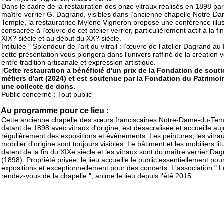
Dans le cadre de la restauration des onze vitraux réalisés en 1898 par
maître-verrier G. Dagrand, visibles dans l’ancienne chapelle Notre-D
Temple, la restauratrice Mylène Vigneron propose une conférence illu
consacrée à l’œuvre de cet atelier verrier, particulièrement actif à la fi
XIX? siècle et au début du XX? siècle.
Intitulée " Splendeur de l’art du vitrail : l’œuvre de l’atelier Dagrand au 
cette présentation vous plongera dans l’univers raffiné de la création v
entre tradition artisanale et expression artistique.
[
Cette restauration a bénéficié d'un prix de la Fondation de sout
métiers d'art (2024) et est soutenue par la Fondation du Patrimoi
une collecte de dons.
Public concerné : Tout public
Au programme pour ce lieu :
Cette ancienne chapelle des sœurs franciscaines Notre-Dame-du-Tem
datant de 1898 avec vitraux d'origine, est désacralisée et accueille auj
régulièrement des expositions et évènements. Les peintures, les vitrau
mobilier d'origine sont toujours visibles. Le bâtiment et les mobiliers li
datent de la fin du XIXe siècle et les vitraux sont du maître verrier Da
(1898). Propriété privée, le lieu accueille le public essentiellement pou
expositions et exceptionnellement pour des concerts. L'association " 
rendez-vous de la chapelle ", anime le lieu depuis l'été 2015