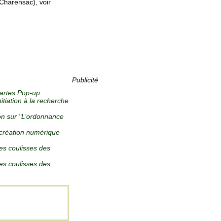
-Charensac), voir
Publicité
cartes Pop-up
initiation à la recherche
on sur "L’ordonnance
 création numérique
des coulisses des
des coulisses des