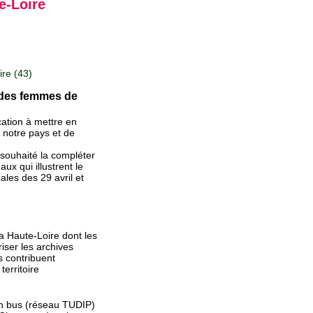
e-Loire
re (43)
e des femmes de
cation à mettre en
 notre pays et de
 souhaité la compléter
x qui illustrent le
les des 29 avril et
a Haute-Loire dont les
iser les archives
s contribuent
territoire
en bus (réseau TUDIP)