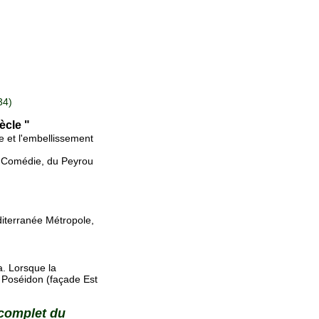
34)
ècle "
e et l'embellissement
la Comédie, du Peyrou
éditerranée Métropole,
a. Lorsque la
e Poséidon (façade Est
 complet du