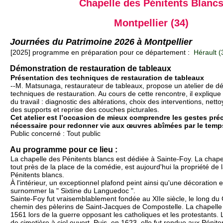
Chapelle des Pénitents Blanc
Montpellier (34)
Journées du Patrimoine 2026 à Montpellier
[2025] programme en préparation pour ce département :
Hérault (
Démonstration de restauration de tableaux
Présentation des techniques de restauration de tableaux
--M. Matsunaga, restaurateur de tableaux, propose un atelier de d
techniques de restauration. Au cours de cette rencontre, il explique 
du travail : diagnostic des altérations, choix des interventions, nett
des supports et reprise des couches picturales.
Cet atelier est l’occasion de mieux comprendre les gestes préci
nécessaire pour redonner vie aux œuvres abîmées par le temp
Public concerné : Tout public
Au programme pour ce lieu :
La chapelle des Pénitents blancs est dédiée à Sainte-Foy. La chape
tout près de la place de la comédie, est aujourd'hui la propriété de 
Pénitents blancs.
À l'intérieur, un exceptionnel plafond peint ainsi qu'une décoration e
surnommer la " Sixtine du Languedoc ".
Sainte-Foy fut vraisemblablement fondée au XIIe siècle, le long d
chemin des pèlerins de Saint-Jacques de Compostelle. La chapelle 
1561 lors de la guerre opposant les catholiques et les protestants. L
de cimetière à ciel ouvert. Puis, en 1623, elle fut rendue aux Pénite