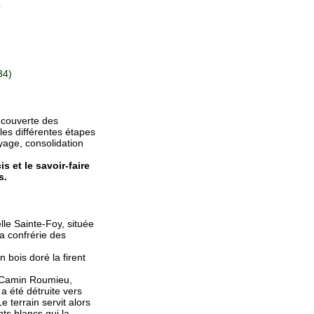
s
34)
écouverte des
les différentes étapes
oyage, consolidation
s et le savoir-faire
s.
lle Sainte-Foy, située
la confrérie des
n bois doré la firent
u Camin Roumieu,
a été détruite vers
e terrain servit alors
nts blancs qui la