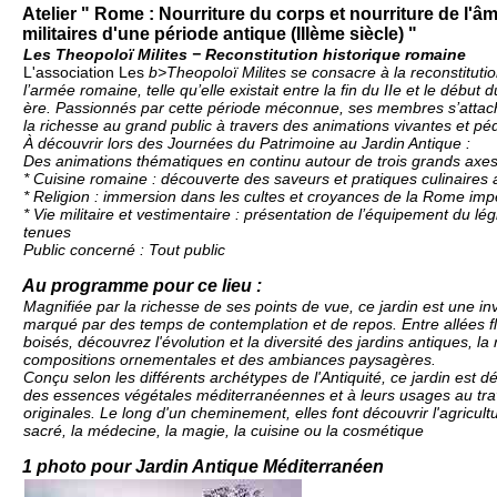
Atelier " Rome : Nourriture du corps et nourriture de l'âm
militaires d'une période antique (IIIème siècle) "
Les Theopoloï Milites − Reconstitution historique romaine
L'association Les
b>Theopoloï Milites se consacre à la reconstituti
l’armée romaine, telle qu’elle existait entre la fin du IIe et le début d
ère. Passionnés par cette période méconnue, ses membres s’attac
la richesse au grand public à travers des animations vivantes et p
À découvrir lors des Journées du Patrimoine au Jardin Antique :
Des animations thématiques en continu autour de trois grands axes
* Cuisine romaine : découverte des saveurs et pratiques culinaires 
* Religion : immersion dans les cultes et croyances de la Rome imp
* Vie militaire et vestimentaire : présentation de l’équipement du lé
tenues
Public concerné : Tout public
Au programme pour ce lieu :
Magnifiée par la richesse de ses points de vue, ce jardin est une in
marqué par des temps de contemplation et de repos. Entre allées f
boisés, découvrez l'évolution et la diversité des jardins antiques, la
compositions ornementales et des ambiances paysagères.
Conçu selon les différents archétypes de l'Antiquité, ce jardin est 
des essences végétales méditerranéennes et à leurs usages au tra
originales. Le long d'un cheminement, elles font découvrir l'agricultur
sacré, la médecine, la magie, la cuisine ou la cosmétique
1 photo pour Jardin Antique Méditerranéen