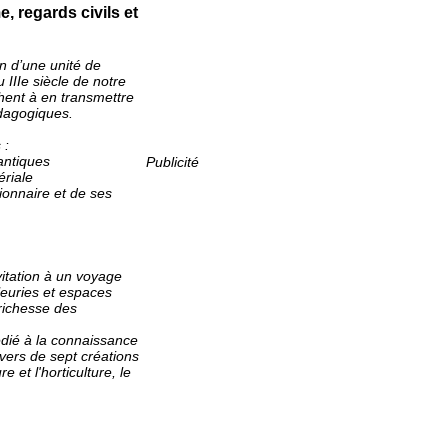
e, regards civils et
on d’une unité de
u IIIe siècle de notre
hent à en transmettre
édagogiques.
 :
antiques
Publicité
ériale
gionnaire et de ses
vitation à un voyage
leuries et espaces
 richesse des
dédié à la connaissance
vers de sept créations
e et l'horticulture, le