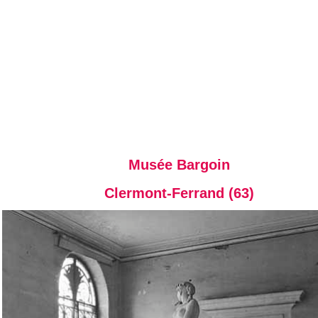
Musée Bargoin
Clermont-Ferrand (63)