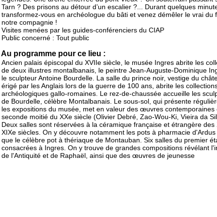
Tarn ? Des prisons au détour d’un escalier ?... Durant quelques minut
transformez-vous en archéologue du bâti et venez démêler le vrai du 
notre compagnie !
Visites menées par les guides-conférenciers du CIAP
Public concerné : Tout public
Au programme pour ce lieu :
Ancien palais épiscopal du XVIIe siècle, le musée Ingres abrite les coll
de deux illustres montalbanais, le peintre Jean-Auguste-Dominique In
le sculpteur Antoine Bourdelle. La salle du prince noir, vestige du chât
érigé par les Anglais lors de la guerre de 100 ans, abrite les collection
archéologiques gallo-romaines. Le rez-de-chaussée accueille les scul
de Bourdelle, célèbre Montalbanais. Le sous-sol, qui présente réguli
les expositions du musée, met en valeur des œuvres contemporaines 
seconde moitié du XXe siècle (Olivier Debré, Zao-Wou-Ki, Vieira da Silv
Deux salles sont réservées à la céramique française et étrangère des 
XIXe siècles. On y découvre notamment les pots à pharmacie d'Ardus 
que le célèbre pot à thériaque de Montauban. Six salles du premier é
consacrées à Ingres. On y trouve de grandes compositions révélant l'i
de l'Antiquité et de Raphaël, ainsi que des œuvres de jeunesse