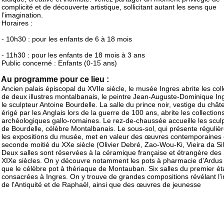
complicité et de découverte artistique, sollicitant autant les sens que
l’imagination.
Horaires :
- 10h30 : pour les enfants de 6 à 18 mois
- 11h30 : pour les enfants de 18 mois à 3 ans
Public concerné : Enfants (0-15 ans)
Au programme pour ce lieu :
Ancien palais épiscopal du XVIIe siècle, le musée Ingres abrite les coll
de deux illustres montalbanais, le peintre Jean-Auguste-Dominique In
le sculpteur Antoine Bourdelle. La salle du prince noir, vestige du chât
érigé par les Anglais lors de la guerre de 100 ans, abrite les collection
archéologiques gallo-romaines. Le rez-de-chaussée accueille les scul
de Bourdelle, célèbre Montalbanais. Le sous-sol, qui présente réguli
les expositions du musée, met en valeur des œuvres contemporaines 
seconde moitié du XXe siècle (Olivier Debré, Zao-Wou-Ki, Vieira da Silv
Deux salles sont réservées à la céramique française et étrangère des 
XIXe siècles. On y découvre notamment les pots à pharmacie d'Ardus 
que le célèbre pot à thériaque de Montauban. Six salles du premier é
consacrées à Ingres. On y trouve de grandes compositions révélant l'i
de l'Antiquité et de Raphaël, ainsi que des œuvres de jeunesse