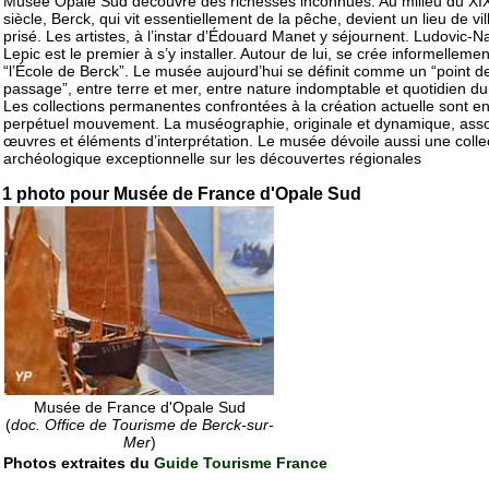
Musée Opale Sud découvre des richesses inconnues. Au milieu du XI
siècle, Berck, qui vit essentiellement de la pêche, devient un lieu de vil
prisé. Les artistes, à l’instar d’Édouard Manet y séjournent. Ludovic-
Lepic est le premier à s’y installer. Autour de lui, se crée informellemen
“l’École de Berck”. Le musée aujourd’hui se définit comme un “point d
passage”, entre terre et mer, entre nature indomptable et quotidien d
Les collections permanentes confrontées à la création actuelle sont e
perpétuel mouvement. La muséographie, originale et dynamique, ass
œuvres et éléments d’interprétation. Le musée dévoile aussi une colle
archéologique exceptionnelle sur les découvertes régionales
1 photo pour Musée de France d'Opale Sud
Musée de France d'Opale Sud
(
doc. Office de Tourisme de Berck-sur-
Mer
)
Photos extraites du
Guide Tourisme France