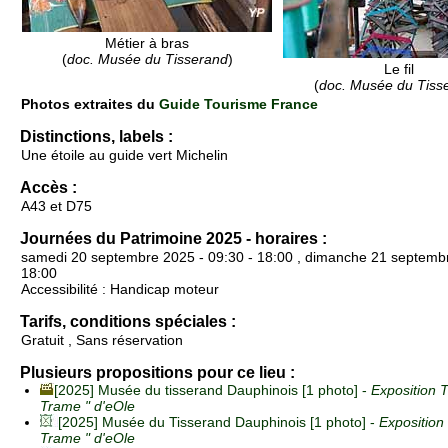
Métier à bras
(
doc. Musée du Tisserand
)
Le fil
(
doc. Musée du Tiss
Photos extraites du
Guide Tourisme France
Distinctions, labels :
Une étoile au guide vert Michelin
Accès :
A43 et D75
Journées du Patrimoine 2025 - horaires :
samedi 20 septembre 2025 - 09:30 - 18:00 , dimanche 21 septembr
18:00
Accessibilité : Handicap moteur
Tarifs, conditions spéciales :
Gratuit , Sans réservation
Plusieurs propositions pour ce lieu :
[2025] Musée du tisserand Dauphinois [1 photo] -
Exposition T
Trame " d'eOle
[2025] Musée du Tisserand Dauphinois [1 photo] -
Exposition
Trame " d'eOle