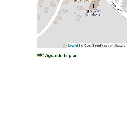
Leaflet
| © OpenStreetMap contributors
Agrandir le plan