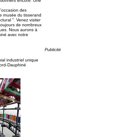
ctionnent encore. Une
l’occasion des
 le musée du tisserand
tural ". Venez visiter
 toujours de nombreux
iques. Nous aurons à
phiné avec notre
Publicité
l industriel unique
 Nord-Dauphiné