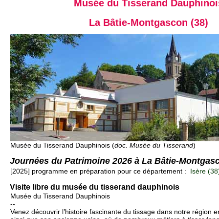
Musée du Tisserand Dauphinoi
La Bâtie-Montgascon (38)
Musée du Tisserand Dauphinois (
doc. Musée du Tisserand
)
Journées du Patrimoine 2026 à La Bâtie-Montgas
[2025] programme en préparation pour ce département :
Isère (38
Visite libre du musée du tisserand dauphinois
Musée du Tisserand Dauphinois
--
Venez découvrir l’histoire fascinante du tissage dans notre région e