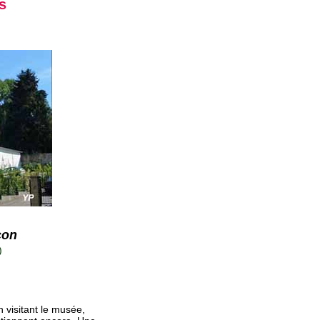
s
con
)
n visitant le musée,