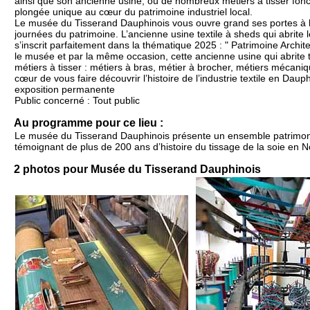
ainsi que son ancienne usine, où de nombreux métiers à tisser fon
plongée unique au cœur du patrimoine industriel local.
Le musée du Tisserand Dauphinois vous ouvre grand ses portes à 
journées du patrimoine. L’ancienne usine textile à sheds qui abrite
s’inscrit parfaitement dans la thématique 2025 : " Patrimoine Architec
le musée et par la même occasion, cette ancienne usine qui abrite
métiers à tisser : métiers à bras, métier à brocher, métiers mécan
cœur de vous faire découvrir l’histoire de l’industrie textile en Dau
exposition permanente
Public concerné : Tout public
Au programme pour ce lieu :
Le musée du Tisserand Dauphinois présente un ensemble patrimonia
témoignant de plus de 200 ans d’histoire du tissage de la soie en
2 photos pour Musée du Tisserand Dauphinois